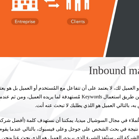
العميل لك، لا يعتمد على أن تتفاعل مع المُستخدم أو العميل بل هو يعت
أن تجلس في مكانك وتجعل العميل يبحث عنك أنت، ذلك عن طريق استعمال Keywords مُستهدفة لما يريده العميل، ومن ثم عند
، بالتالي العميل هو اللذي يطلبك لا تبحث عنه أنت.
ملاء في مجال السوشيال ميديا، يمكننا أن نستهدف كلمة (أفضل شركة
نتيجة في بحث الشخص على جوجل وعلى فيسبوك، بالتالي عندما يقوم
 عن هذه العبارة يجد Tiye Solutions أمامه كالشركة التي ستنُفذ الشيء الذي يريده، العميل هو الذي بحث عنا ونحن