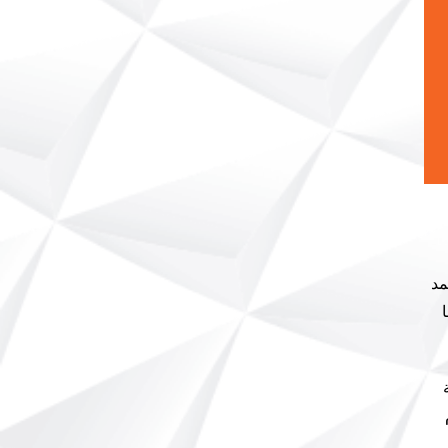
مد
ما