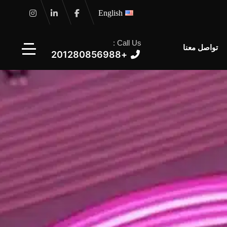
English
Call Us :
تواصل معنا
+201280856988