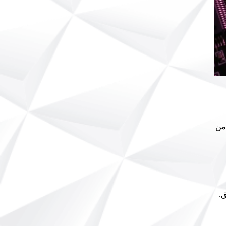
 من
ق.